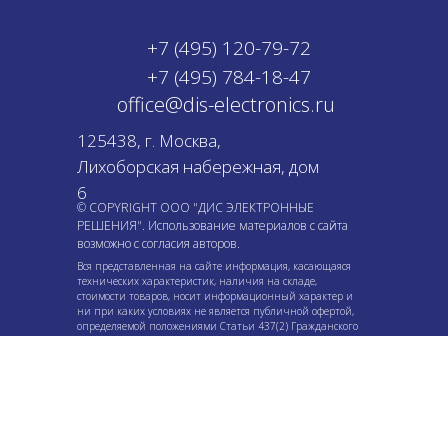
+7 (495) 120-79-72
+7 (495) 784-18-47
office@dis-electronics.ru
125438, г. Москва,
Лихоборская набережная, дом
6
© COPYRIGHT ООО "ДИС ЭЛЕКТРОННЫЕ
РЕШЕНИЯ". Использование материалов с сайта
возможно с согласия авторов.
Вся представленная на сайте информация, касающаяся
технических характеристик, наличия на складе,
стоимости товаров, носит информационный характер и
ни при каких условиях не является публичной офертой,
определяемой положениями Статьи 437(2) Гражданского
кодекса РФ.