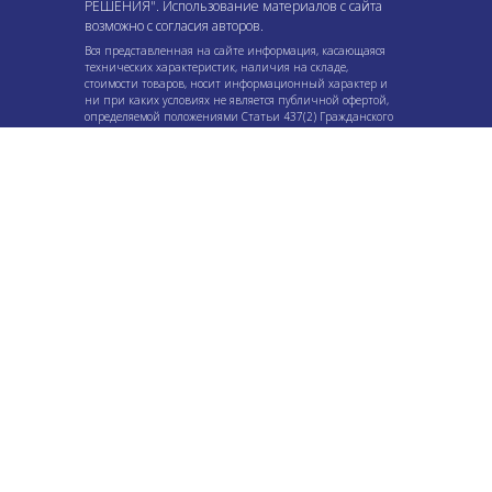
РЕШЕНИЯ". Использование материалов с сайта
возможно с согласия авторов.
Вся представленная на сайте информация, касающаяся
технических характеристик, наличия на складе,
стоимости товаров, носит информационный характер и
ни при каких условиях не является публичной офертой,
определяемой положениями Статьи 437(2) Гражданского
кодекса РФ.